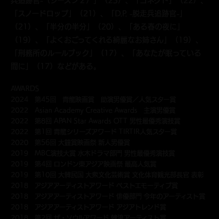
兵追跡官-（シーズン２）」（23）、「コネクト」（22）、
「スノードロップ」（21）、「D.P. -脱走兵追跡官-」
（21）、「半分の半分」（20）、「ある春の夜に」
（19）、「よくおごってくれる綺麗なお姉さん」（19）、
「刑務所のルールブック」（17）、「あなたが眠っている
間に」（17）などがある。
AWARDS
2024 第45回 青龍映画賞 助演男優賞／人気スター賞
2022 Asian Academy Creative Awards 主演男優賞
2022 第8回 APAN Star Awards OTT 男性最優秀演技賞
2022 第1回 青龍シリーズアワード TIRTIR人気スター賞
2020 第56回 大鐘賞映画祭 新人男優賞
2019 MBC演技大賞 水木ドラマ部門 男性最優秀演技賞
2019 第4回 ロンドン東アジア映画祭 最高人気賞
2019 第10回 大韓民国 大衆文化芸術賞 文化体育観光部長官 表彰
2018 アジアアーティストアワード ベストエモーティブ賞
2018 アジアアーティストアワード 俳優部門 今年のアーティスト賞
2018 アジアアーティストアワード アジアトレンド賞
2018 第2回 ザ・ソウルアワード 韓流アーティスト賞