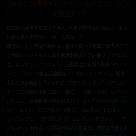
法の網の目をすり抜けた悪人たちを審判する報復殺人。犯人
は殺人鬼か正義のヒーローなのかー？
家族のことを気遣う暇もなく昼夜を問わず犯罪と戦うベテラ
ン刑事ソ・ドチョルに累計観客動員数1億俳優で『ソウルの
春』のファン・ジョンミン、正義感溢れる新人刑事パク・ソ
ヌに 『D.P. －脱走兵追跡官－』のチョン・へイン。刑事
としての正義感とプライドがぶつかり合う激しいアクション
シーンに興奮が止まらない。更に、「財閥×刑事」のアン・
ボヒョン、凶悪犯罪捜査班のメンバーとしておなじみの「イ
カゲーム」シーズン2のオ・ダルス、「涙の女王」のチャ
ン・ユンジュ、『デビルズ・ゲーム』のオ・デファン、「ラ
ブレイン」のキム・シフらが集結。監督は、韓国を代表する