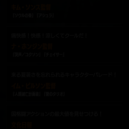
キム・ソンス監督
『ソウルの春』『アシュラ』
痛快感！快感！涼しくてクールだ！
ナ・ホンジン監督
『哭声／コクソン』『チェイサー』
来る夏暑さを忘れられるキャラクターパレード！
イム・ピルソン監督
『人類滅亡計画書』『愛のタリオ』
国格闘アクションの最大値を見せつける！
文化日報