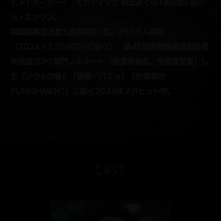
ヒットメーカー・『モガディシュ 脱出までの14日間』のリ
ュ・スンワン。
韓国観客動員数5週連続第1位、750万人突破
（2024.12.26/KOFIC調べ）、第45回青龍映画賞最優秀
作品賞ほか7部門ノミネート（助演男優賞、技術賞受賞）し
た『ソウルの春』『破墓／パミョ』『犯罪都市
PUNISHMENT』に続く2024年メガヒット作。
CAST