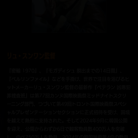
リュ・スンワン監督
『密輸 1970』、『モガディシュ 脱出までの14日間』、
『ベルリンファイル』などを手掛け、世界で注目を浴びるヒ
ットメーカーリュ・スンワン監督の最新作『ベテラン 凶悪犯
罪捜査班』は第77回カンヌ国際映画祭ミッドナイトスクリ
ーニング部門、つづいて第49回トロント国際映画祭スペシ
ャルプレゼンテーションセクションに正式招待を受け、国境
を越えて熱烈に支持された。そして2024年9月に韓国公開
を迎え、公開からわずか6日で観客動員数400万人を突破
し、のべ750万人を動員、2024年の韓国映画第4位の動員