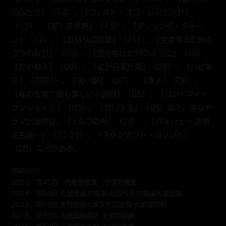
のふたり』（14）、『フィスト・オブ・レジェンド』
（13）、『新しき世界』（13）、『ダンシング・クイー
ン』（12）、『裏切りの陰謀』（11）、『生き残るための
３つの取引』（10）、『雲を抜けた月のように』（10）、
『影の殺人』（09）、『星から来た男』（08）、『ハピネ
ス』（2007）、『黒い家』（07）、『潜入』（06）、
『私の生涯で最も美しい一週間』（05）、『ユア・マイ・
サンシャイン』（05）、『甘い人生』（05）など。主なド
ラマ出演作は、「ナルコの神」（22）、「ハッシュ ～沈黙
注意報～」（22-21）、「アクシデント・カップル」
（09）などがある。
AWARDS
2024 第45回 青龍映画賞 主演男優賞
2024 第60回 百想芸術大賞 映画部門 男性最優秀演技賞
2023 第14回 大韓民国大衆文化芸術賞 大統領表彰
2018 第55回 大鐘賞映画祭 主演男優賞