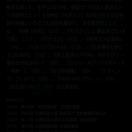
数を記録した。本作は2015年、韓国で1340万人動員とい
う記録的大ヒットを収めた『ベテラン』の9年ぶりとなる待
望の続編という点でも注目を集めた。 主な監督作として
は、『密輸 1970』（23）、『モガディシュ 脱出までの14
日間』（21）、『ベテラン』（15）、『新村ゾンビ漫画』
（14）、『ベルリンファイル』（13）、『生き残るための
３つの取引』（10）、『史上最強スパイMr．タチマワリ ～
爆笑世界珍道中～』（08）、『シティ・オブ・バイオレンス
－相棒－』（06）、『五つの視線』（06）、『クライン
グ・フィスト』（05）、『ARAHAN アラハン』（04）、
『血も涙もなく』（02）などがある。
AWARDS
2024 第45回 青龍映画賞 主演男優賞
2024 第60回 百想芸術大賞 映画部門 男性最優秀演技賞
2023 第14回 大韓民国大衆文化芸術賞 大統領表彰
2018 第55回 大鐘賞映画祭 主演男優賞