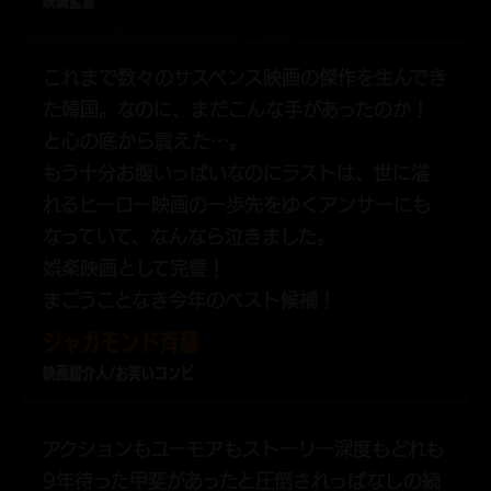
映画監督
これまで数々のサスペンス映画の傑作を生んでき
た韓国。なのに、まだこんな手があったのか！
と心の底から震えた…。
もう十分お腹いっぱいなのにラストは、世に溢
れるヒーロー映画の一歩先をゆくアンサーにも
なっていて、なんなら泣きました。
娯楽映画として完璧！
まごうことなき今年のベスト候補！
ジャガモンド斉藤
映画紹介人/お笑いコンビ
アクションもユーモアもストーリー深度もどれも
9年待った甲斐があったと圧倒されっぱなしの続