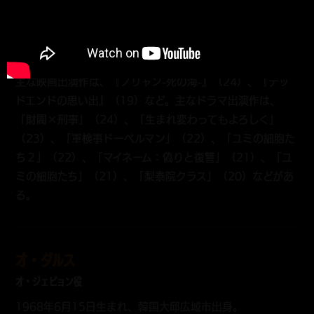
アン・ボヒョン
ミン・ガンフン役
1988年5月16日生まれ、韓国釜山広域市出身。
主な映画出演作は、『ノリャン-死の海-』（24）、『デッ
ドエンドの思い出』（19）など。主なドラマ出演作は、
「財閥×刑事」（24）、「生まれ変わってもよろしく」
（23）、「軍検事ドーベルマン」（22）、「ユミの細胞た
ち２」（22）、「マイネーム：偽りと復讐」（21）、「ユ
ミの細胞たち」（21）、「梨泰院クラス」（20）などがあ
る。
オ・ダルス
オ・ジェピョン役
1968年6月15日生まれ、韓国大邱広域市出身。