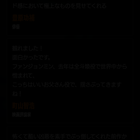
ド感において極上なものを見せてくれる
豊原功補
俳優
観れました！
面白かったです。
ファンジョンミン、去年は全斗煥役で世界中から
憎まれて、
こっちはいいお父さん役で、揺さぶってきます
ね！
町山智浩
映画評論家
怖くて酷い凶悪を素手でぶっ倒してくれた前作か